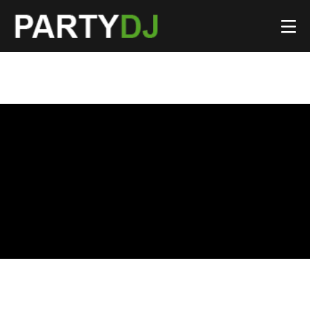
Dj nuntă, botez sau petreceri
private?
Specialitatea casei!
Cere detalii la: 0727 863 777
Ce petrecere planifici?